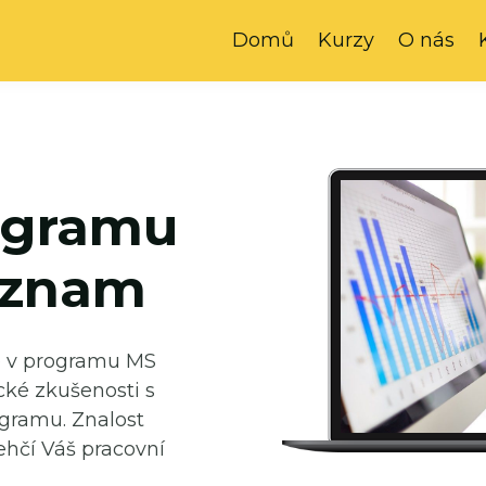
Domů
Kurzy
O nás
ogramu
áznam
e v programu MS
cké zkušenosti s
gramu. Znalost
hčí Váš pracovní