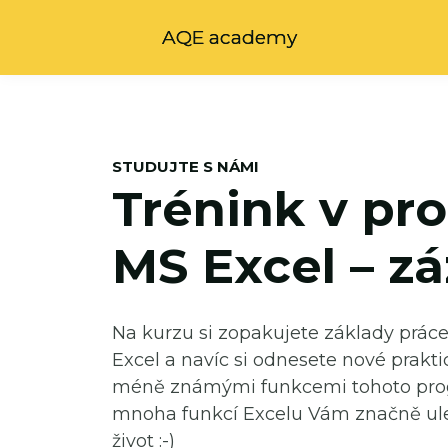
AQE academy
STUDUJTE S NÁMI
Trénink v pr
MS Excel – z
Na kurzu si zopakujete základy prác
Excel a navíc si odnesete nové prakti
méně známými funkcemi tohoto pro
mnoha funkcí Excelu Vám značně ule
život :-)