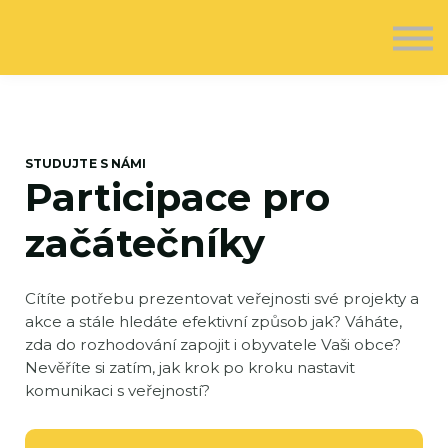
O nás
Kontakt
Registrovat se
Přihlásit se
STUDUJTE S NÁMI
Participace pro
začátečníky
Cítíte potřebu prezentovat veřejnosti své projekty a
akce a stále hledáte efektivní způsob jak? Váháte,
zda do rozhodování zapojit i obyvatele Vaši obce?
Nevěříte si zatím, jak krok po kroku nastavit
komunikaci s veřejností?