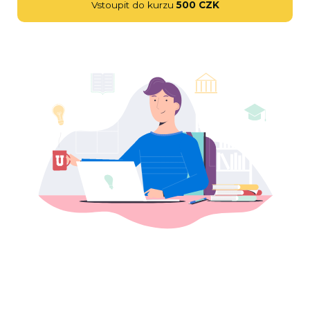
Vstoupit do kurzu
500 CZK