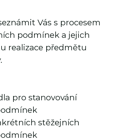
 seznámit Vás s procesem
ích podmínek a jejich
u realizace předmětu
.
la pro stanovování
podmínek
krétních stěžejních
podmínek