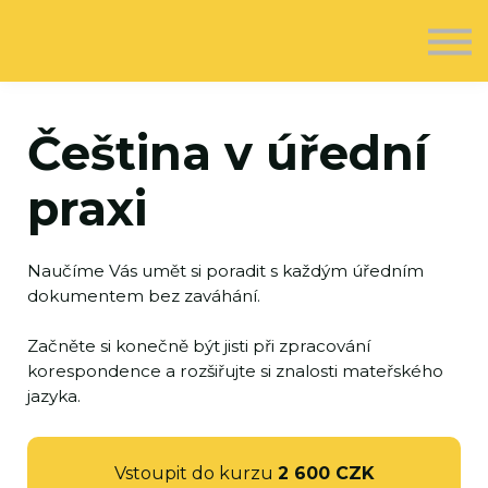
O nás
Kontakt
Registrovat se
Přihlásit se
Čeština v úřední
praxi
Naučíme Vás umět si poradit s každým úředním
dokumentem bez zaváhání.
Začněte si konečně být jisti při zpracování
korespondence a rozšiřujte si znalosti mateřského
jazyka.
Vstoupit do kurzu
2 600 CZK