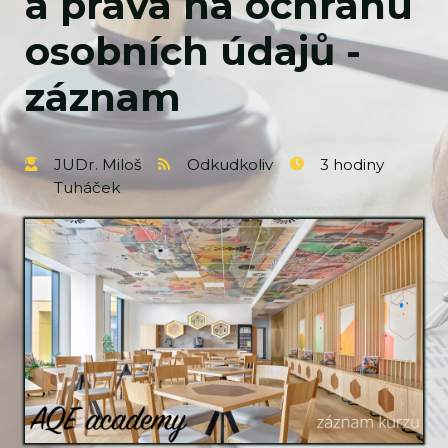
a práva na ochranu
osobních údajů -
záznam
JUDr. Miloš
Odkudkoliv
3 hodiny
Tuháček